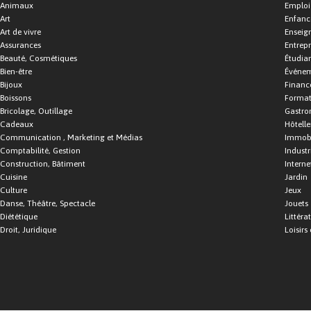
Animaux
Emploi
Art
Enfance
Art de vivre
Enseig
Assurances
Entrepr
Beauté, Cosmétiques
Étudia
Bien-être
Événe
Bijoux
Financ
Boissons
Format
Bricolage, Outillage
Gastro
Cadeaux
Hôtelle
Communication , Marketing et Médias
Immobi
Comptabilité, Gestion
Industr
Construction, Bâtiment
Interne
Cuisine
Jardin
Culture
Jeux
Danse, Théâtre, Spectacle
Jouets
Diététique
Littéra
Droit, Juridique
Loisirs 