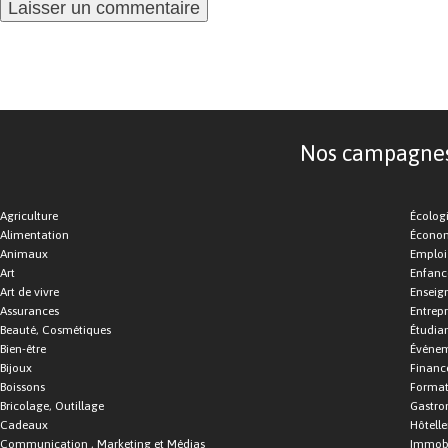
Nos campagnes d
Agriculture
Écolog
Alimentation
Économ
Animaux
Emploi
Art
Enfance
Art de vivre
Enseig
Assurances
Entrepr
Beauté, Cosmétiques
Étudia
Bien-être
Événe
Bijoux
Financ
Boissons
Format
Bricolage, Outillage
Gastro
Cadeaux
Hôtelle
Communication , Marketing et Médias
Immobi