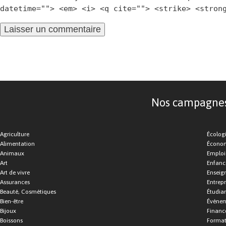
datetime=""> <em> <i> <q cite=""> <strike> <stron
Nos campagnes d
Agriculture
Écolog
Alimentation
Économ
Animaux
Emploi
Art
Enfance
Art de vivre
Enseig
Assurances
Entrepr
Beauté, Cosmétiques
Étudia
Bien-être
Événe
Bijoux
Financ
Boissons
Format