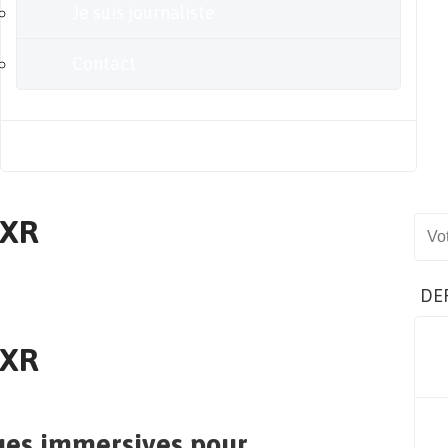
Je suis journaliste
Contact
Blog
-XR
Sear
DE
-XR
ues immersives pour