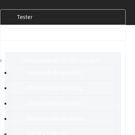
Tester
Commander
Nos offres
Les campagnes RP tout compris
Paroles de dirigeant(e)
L’Action Coup de Poing
L’Action internationale
Mon attachée de presse
MADP + DIRCOM