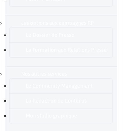
Les options aux campagnes RP
Le Dossier de Presse
La Formation aux Relations Presse
Nos autres services
Le Community Management
La Rédaction de Contenus
Mon studio graphique