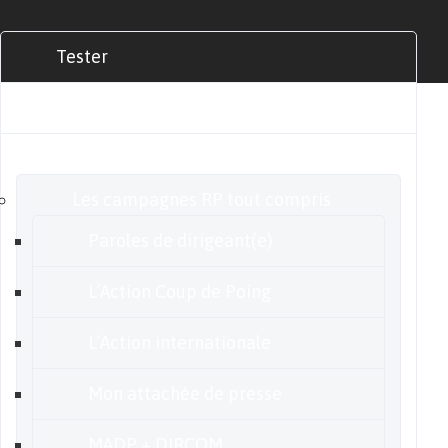
Tester
Commander
Nos offres
Les campagnes RP tout compris
Paroles de dirigeant(e)
L’Action Coup de Poing
L’Action internationale
Mon attachée de presse
MADP + DIRCOM