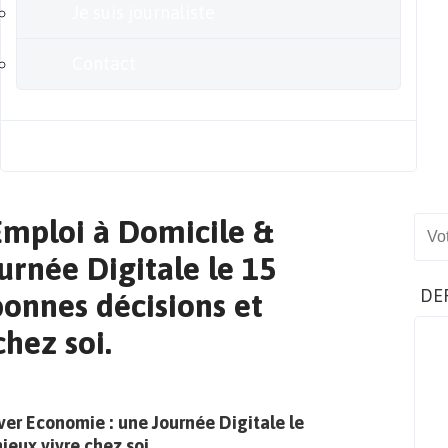
Je suis journaliste
Contact
Blog
Emploi à Domicile &
Sear
urnée Digitale le 15
DE
bonnes décisions et
hez soi.
ver Economie : une Journée Digitale le
ieux vivre chez soi.