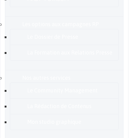
Les options aux campagnes RP
Le Dossier de Presse
La Formation aux Relations Presse
Nos autres services
Le Community Management
La Rédaction de Contenus
Mon studio graphique