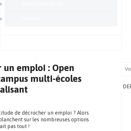
Je suis journaliste
Contact
Blog
r un emploi : Open
Sear
 campus multi-écoles
DE
alisant
rtitude de décrocher un emploi ? Alors
s planchent sur les nombreuses options
ait pas tout !