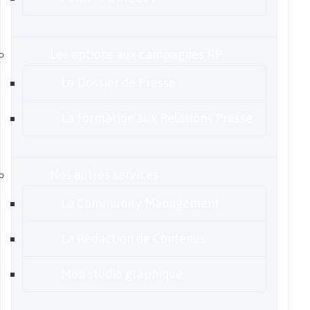
Les options aux campagnes RP
Le Dossier de Presse
La Formation aux Relations Presse
Nos autres services
Le Community Management
La Rédaction de Contenus
Mon studio graphique