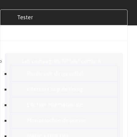
Tester
Commander
Nos offres
Les campagnes RP tout compris
Paroles de dirigeant(e)
L’Action Coup de Poing
L’Action internationale
Mon attachée de presse
MADP + DIRCOM