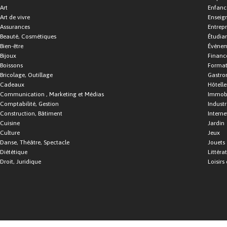
Art
Enfance
Art de vivre
Enseig
Assurances
Entrepr
Beauté, Cosmétiques
Étudia
Bien-être
Événe
Bijoux
Financ
Boissons
Format
Bricolage, Outillage
Gastro
Cadeaux
Hôtelle
Communication , Marketing et Médias
Immobi
Comptabilité, Gestion
Industr
Construction, Bâtiment
Interne
Cuisine
Jardin
Culture
Jeux
Danse, Théâtre, Spectacle
Jouets
Diététique
Littéra
Droit, Juridique
Loisirs 