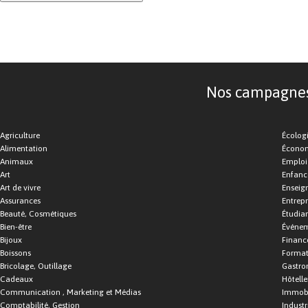
Nos campagnes d
Agriculture
Écolog
Alimentation
Économ
Animaux
Emploi
Art
Enfance
Art de vivre
Enseig
Assurances
Entrepr
Beauté, Cosmétiques
Étudia
Bien-être
Événe
Bijoux
Financ
Boissons
Format
Bricolage, Outillage
Gastro
Cadeaux
Hôtelle
Communication , Marketing et Médias
Immobi
Comptabilité, Gestion
Industr