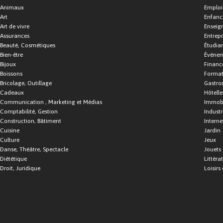
Animaux
Emploi
Art
Enfance
Art de vivre
Enseig
Assurances
Entrepr
Beauté, Cosmétiques
Étudia
Bien-être
Événe
Bijoux
Financ
Boissons
Format
Bricolage, Outillage
Gastro
Cadeaux
Hôtelle
Communication , Marketing et Médias
Immobi
Comptabilité, Gestion
Industr
Construction, Bâtiment
Interne
Cuisine
Jardin
Culture
Jeux
Danse, Théâtre, Spectacle
Jouets
Diététique
Littéra
Droit, Juridique
Loisirs 