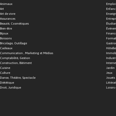
Animaux
Emploi
Art
Enfance
Art de vivre
Enseig
Assurances
Entrepr
Beauté, Cosmétiques
Étudia
Bien-être
Événe
Bijoux
Financ
Boissons
Format
Bricolage, Outillage
Gastro
Cadeaux
Hôtelle
Communication , Marketing et Médias
Immobi
Comptabilité, Gestion
Industr
Construction, Bâtiment
Interne
Cuisine
Jardin
Culture
Jeux
Danse, Théâtre, Spectacle
Jouets
Diététique
Littéra
Droit, Juridique
Loisirs 