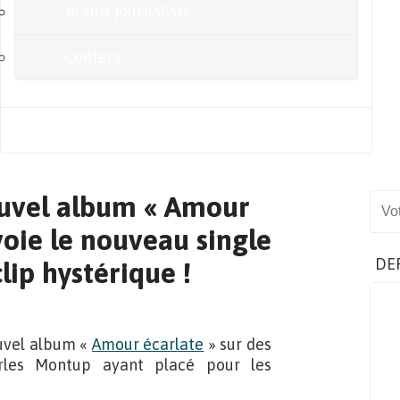
Je suis journaliste
Contact
Blog
nouvel album « Amour
Sear
voie le nouveau single
DE
lip hystérique !
ouvel album «
Amour écarlate
» sur des
rles Montup ayant placé pour les