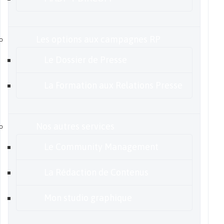
Les options aux campagnes RP
Le Dossier de Presse
La Formation aux Relations Presse
Nos autres services
Le Community Management
La Rédaction de Contenus
Mon studio graphique