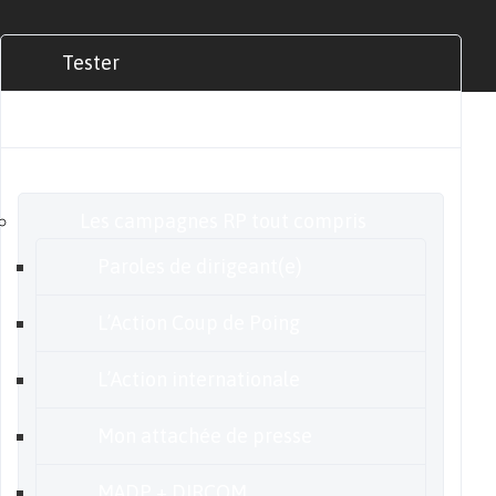
Tester
Commander
Nos offres
Les campagnes RP tout compris
Paroles de dirigeant(e)
L’Action Coup de Poing
L’Action internationale
Mon attachée de presse
MADP + DIRCOM