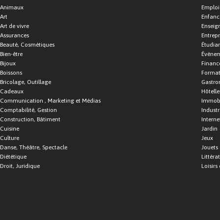
Animaux
Emploi
Art
Enfance
Art de vivre
Enseig
Assurances
Entrepr
Beauté, Cosmétiques
Étudia
Bien-être
Événe
Bijoux
Financ
Boissons
Format
Bricolage, Outillage
Gastro
Cadeaux
Hôtelle
Communication , Marketing et Médias
Immobi
Comptabilité, Gestion
Industr
Construction, Bâtiment
Interne
Cuisine
Jardin
Culture
Jeux
Danse, Théâtre, Spectacle
Jouets
Diététique
Littéra
Droit, Juridique
Loisirs 