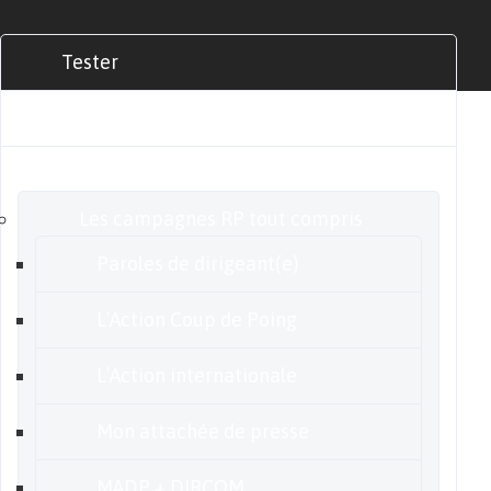
Tester
Commander
Nos offres
Les campagnes RP tout compris
Paroles de dirigeant(e)
L’Action Coup de Poing
L’Action internationale
Mon attachée de presse
MADP + DIRCOM