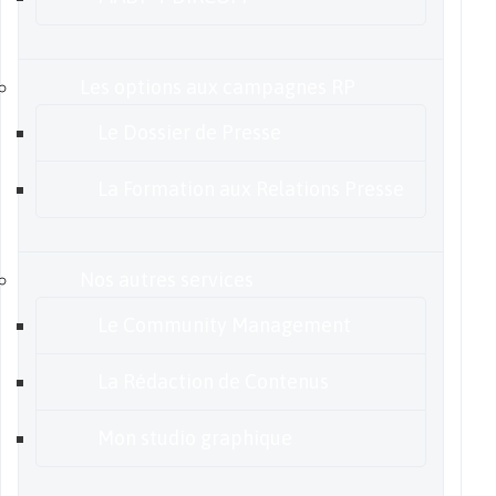
Les options aux campagnes RP
Le Dossier de Presse
La Formation aux Relations Presse
Nos autres services
Le Community Management
La Rédaction de Contenus
Mon studio graphique