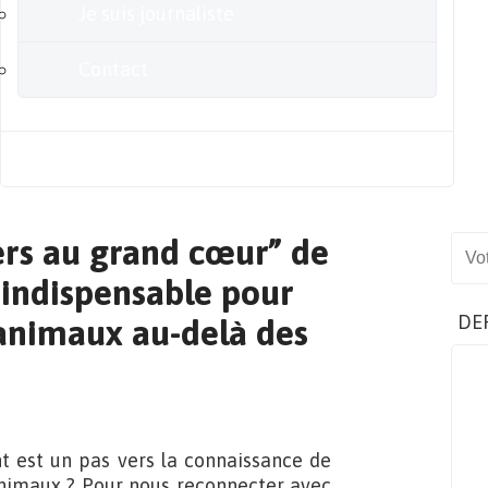
Je suis journaliste
Contact
Blog
ers au grand cœur” de
Sear
 indispensable pour
DE
 animaux au-delà des
nt est un pas vers la connaissance de
nimaux ? Pour nous reconnecter avec