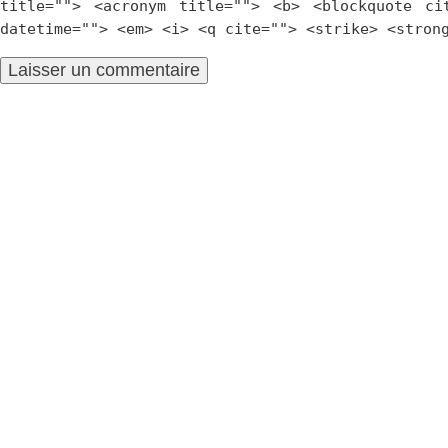
title=""> <acronym title=""> <b> <blockquote ci
datetime=""> <em> <i> <q cite=""> <strike> <stron