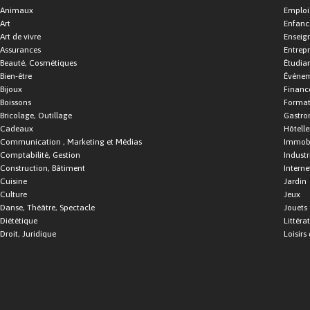
Animaux
Emploi
Art
Enfance
Art de vivre
Enseig
Assurances
Entrepr
Beauté, Cosmétiques
Étudia
Bien-être
Événe
Bijoux
Financ
Boissons
Format
Bricolage, Outillage
Gastro
Cadeaux
Hôtelle
Communication , Marketing et Médias
Immobi
Comptabilité, Gestion
Industr
Construction, Bâtiment
Interne
Cuisine
Jardin
Culture
Jeux
Danse, Théâtre, Spectacle
Jouets
Diététique
Littéra
Droit, Juridique
Loisirs 