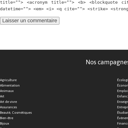
title=""> <acronym title=""> <b> <blockquote ci
datetime=""> <em> <i> <q cite=""> <strike> <stron
Nos campagnes d
Agriculture
Écolog
Alimentation
Économ
Animaux
Emploi
Art
Enfance
Art de vivre
Enseig
Assurances
Entrepr
Beauté, Cosmétiques
Étudia
Bien-être
Événe
Bijoux
Financ