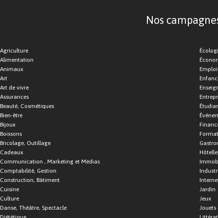
Nos campagnes d
Agriculture
Écolog
Alimentation
Économ
Animaux
Emploi
Art
Enfance
Art de vivre
Enseig
Assurances
Entrepr
Beauté, Cosmétiques
Étudia
Bien-être
Événe
Bijoux
Financ
Boissons
Format
Bricolage, Outillage
Gastro
Cadeaux
Hôtelle
Communication , Marketing et Médias
Immobi
Comptabilité, Gestion
Industr
Construction, Bâtiment
Interne
Cuisine
Jardin
Culture
Jeux
Danse, Théâtre, Spectacle
Jouets
Diététique
Littéra