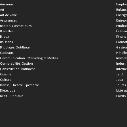
Animaux
Emploi
Art
Enfance
Art de vivre
Enseig
Assurances
Entrepr
Beauté, Cosmétiques
Étudia
Bien-être
Événe
Bijoux
Financ
Boissons
Format
Bricolage, Outillage
Gastro
Cadeaux
Hôtelle
Communication , Marketing et Médias
Immobi
Comptabilité, Gestion
Industr
Construction, Bâtiment
Interne
Cuisine
Jardin
Culture
Jeux
Danse, Théâtre, Spectacle
Jouets
Diététique
Littéra
Droit, Juridique
Loisirs 