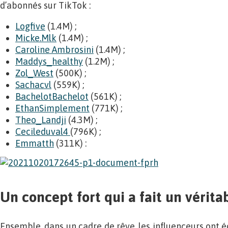
d’abonnés sur TikTok :
Logfive
(1.4M) ;
Micke.Mlk
(1.4M) ;
Caroline Ambrosini
(1.4M) ;
Maddys_healthy
(1.2M) ;
Zol_West
(500K) ;
Sachacvl
(559K) ;
BachelotBachelot
(561K) ;
EthanSimplement
(771K) ;
Theo_Landji
(4.3M) ;
Cecileduval4
(796K) ;
Emmatth
(311K) :
Un concept fort qui a fait un vérita
Ensemble, dans un cadre de rêve, les influenceurs ont éc