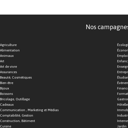
Nos campagnes d
Agriculture
Écolog
Alimentation
Économ
Animaux
Emploi
Art
Enfance
Art de vivre
Enseig
Assurances
Entrepr
Beauté, Cosmétiques
Étudia
Bien-être
Événe
Bijoux
Financ
Boissons
Format
Bricolage, Outillage
Gastro
Cadeaux
Hôtelle
Communication , Marketing et Médias
Immobi
Comptabilité, Gestion
Industr
Construction, Bâtiment
Interne
Cuisine
Jardin