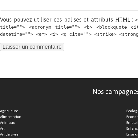
Vous pouvez utiliser ces balises et attributs
HTML
:
<
title=""> <acronym title=""> <b> <blockquote ci
datetime=""> <em> <i> <q cite=""> <strike> <stron
Nos campagnes d
Agriculture
Écolog
Alimentation
Économ
Animaux
Emploi
Art
Enfance
Art de vivre
Enseig