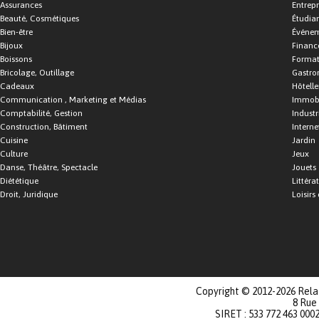
Assurances
Entrepr
Beauté, Cosmétiques
Étudia
Bien-être
Événe
Bijoux
Financ
Boissons
Format
Bricolage, Outillage
Gastro
Cadeaux
Hôtelle
Communication , Marketing et Médias
Immobi
Comptabilité, Gestion
Industr
Construction, Bâtiment
Interne
Cuisine
Jardin
Culture
Jeux
Danse, Théâtre, Spectacle
Jouets
Diététique
Littéra
Droit, Juridique
Loisirs 
Copyright © 2012-2026 Relat
8 Rue
SIRET : 533 772 463 000