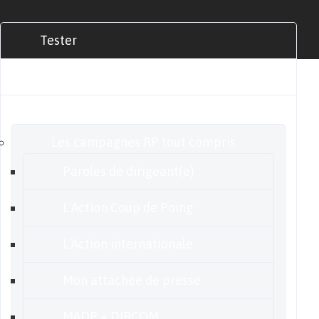
Tester
Commander
Nos offres
Les campagnes RP tout compris
Paroles de dirigeant(e)
L’Action Coup de Poing
L’Action internationale
Mon attachée de presse
MADP + DIRCOM