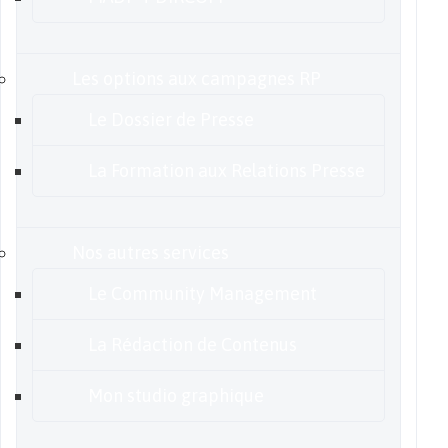
Les options aux campagnes RP
Le Dossier de Presse
La Formation aux Relations Presse
Nos autres services
Le Community Management
La Rédaction de Contenus
Mon studio graphique