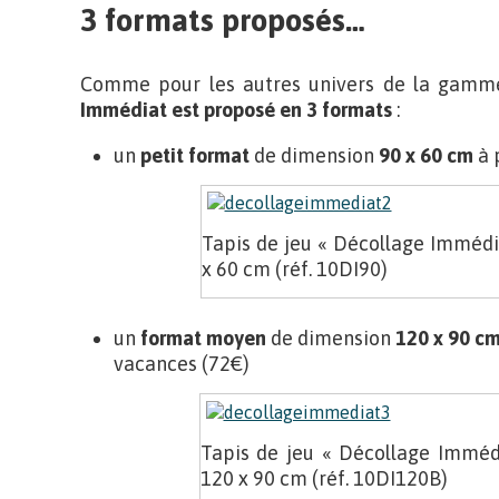
3 formats
proposés…
Comme pour les autres univers de la gamm
Immédiat est proposé en 3 formats
:
un
petit
format
de dimension
90 x 60 cm
à 
Tapis de jeu « Décollage Immédi
x 60 cm (réf. 10DI90)
un
format
moyen
de dimension
120 x 90 c
vacances (72€)
Tapis de jeu « Décollage Immé
120 x 90 cm (réf. 10DI120B)