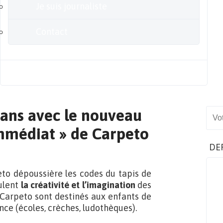
Je suis journaliste
Contact
Blog
rans avec le nouveau
Sear
Immédiat » de Carpeto
DE
to dépoussière les codes du tapis de
mulent
la créativité et l’imagination
des
u Carpeto sont destinés aux enfants de
ance (écoles, crèches, ludothèques).