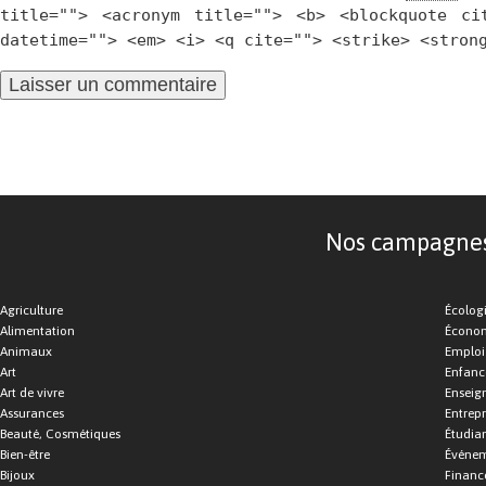
title=""> <acronym title=""> <b> <blockquote ci
datetime=""> <em> <i> <q cite=""> <strike> <stron
Nos campagnes d
Agriculture
Écolog
Alimentation
Économ
Animaux
Emploi
Art
Enfance
Art de vivre
Enseig
Assurances
Entrepr
Beauté, Cosmétiques
Étudia
Bien-être
Événe
Bijoux
Financ