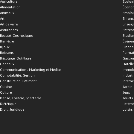
Agriculture
Écolog
Alimentation
Économ
Animaux
Emploi
Art
Enfance
Art de vivre
Enseig
Assurances
Entrepr
Beauté, Cosmétiques
Étudia
Bien-être
Événe
Bijoux
Financ
Boissons
Format
Bricolage, Outillage
Gastro
Cadeaux
Hôtelle
Communication , Marketing et Médias
Immobi
Comptabilité, Gestion
Industr
Construction, Bâtiment
Interne
Cuisine
Jardin
Culture
Jeux
Danse, Théâtre, Spectacle
Jouets
Diététique
Littéra
Droit, Juridique
Loisirs 