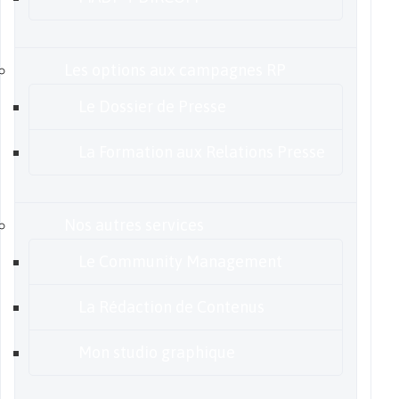
Les options aux campagnes RP
Le Dossier de Presse
La Formation aux Relations Presse
Nos autres services
Le Community Management
La Rédaction de Contenus
Mon studio graphique