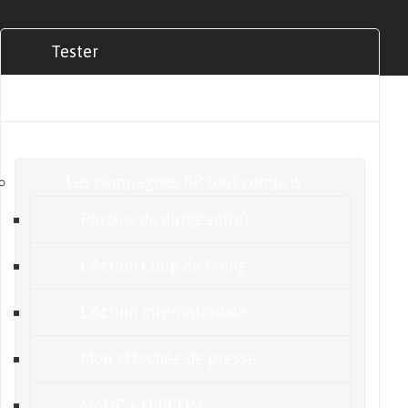
Tester
Commander
Nos offres
Les campagnes RP tout compris
Paroles de dirigeant(e)
L’Action Coup de Poing
L’Action internationale
Mon attachée de presse
MADP + DIRCOM