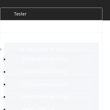
Tester
Commander
Nos offres
Les campagnes RP tout compris
Paroles de dirigeant(e)
L’Action Coup de Poing
L’Action internationale
Mon attachée de presse
MADP + DIRCOM