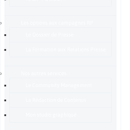
Les options aux campagnes RP
Le Dossier de Presse
La Formation aux Relations Presse
Nos autres services
Le Community Management
La Rédaction de Contenus
Mon studio graphique