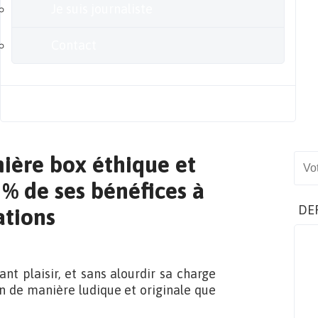
Je suis journaliste
Contact
Blog
mière box éthique et
Sear
% de ses bénéfices à
DE
ations
 plaisir, et sans alourdir sa charge
n de manière ludique et originale que