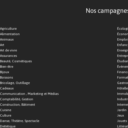
Nos campagnes d
Agriculture
Écolog
Alimentation
Économ
Animaux
Emploi
Art
Enfance
Art de vivre
Enseig
Assurances
Entrepr
Beauté, Cosmétiques
Étudia
Bien-être
Événe
Bijoux
Financ
Boissons
Format
Bricolage, Outillage
Gastro
Cadeaux
Hôtelle
Communication , Marketing et Médias
Immobi
Comptabilité, Gestion
Industr
Construction, Bâtiment
Interne
Cuisine
Jardin
Culture
Jeux
Danse, Théâtre, Spectacle
Jouets
Diététique
Littéra