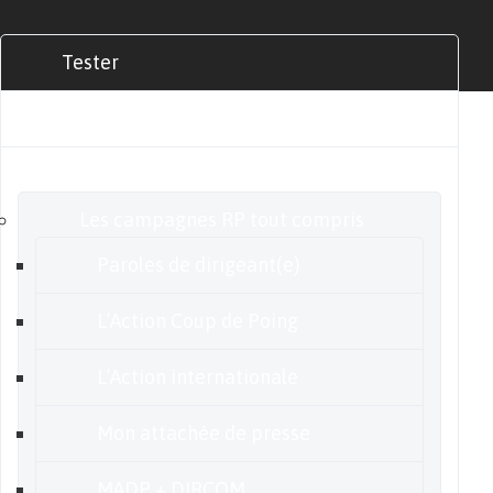
Tester
Commander
Nos offres
Les campagnes RP tout compris
Paroles de dirigeant(e)
L’Action Coup de Poing
L’Action internationale
Mon attachée de presse
MADP + DIRCOM