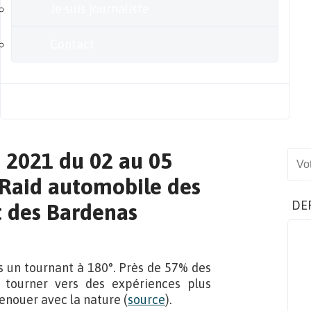
Je suis journaliste
Contact
Blog
s 2021 du 02 au 05
Sear
-Raid automobile des
DE
t des Bardenas
s un tournant à 180°. Près de 57% des
e tourner vers des expériences plus
renouer avec la nature (
source
).