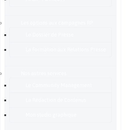
Les options aux campagnes RP
Le Dossier de Presse
La Formation aux Relations Presse
Nos autres services
Le Community Management
La Rédaction de Contenus
Mon studio graphique