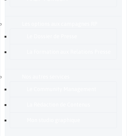
Les options aux campagnes RP
Le Dossier de Presse
La Formation aux Relations Presse
Nos autres services
Le Community Management
La Rédaction de Contenus
Mon studio graphique