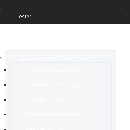
Tester
Commander
Nos offres
Les campagnes RP tout compris
Paroles de dirigeant(e)
L’Action Coup de Poing
L’Action internationale
Mon attachée de presse
MADP + DIRCOM