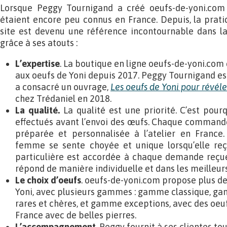
Lorsque Peggy Tournigand a créé oeufs-de-yoni.com 
étaient encore peu connus en France. Depuis, la pratiq
site est devenu une référence incontournable dans la
grâce à ses atouts :
L’expertise
. La boutique en ligne oeufs-de-yoni.com
aux oeufs de Yoni depuis 2017. Peggy Tournigand est e
a consacré un ouvrage,
Les oeufs de Yoni pour révéle
chez Trédaniel en 2018.
La qualité.
La qualité est une priorité. C’est pour
effectués avant l’envoi des œufs. Chaque command
préparée et personnalisée à l’atelier en France.
femme se sente choyée et unique lorsqu’elle reço
particulière est accordée à chaque demande reçue
répond de manière individuelle et dans les meilleurs
Le choix d’oeufs
. oeufs-de-yoni.com propose plus de
Yoni, avec plusieurs gammes : gamme classique, ga
rares et chères, et gamme exceptions, avec des oeuf
France avec de belles pierres.
L’accompagnement
. Peggy fournit à ses clientes tou