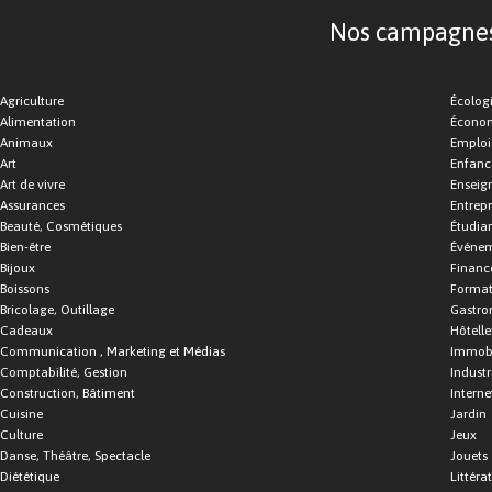
Nos campagnes d
Agriculture
Écolog
Alimentation
Économ
Animaux
Emploi
Art
Enfance
Art de vivre
Enseig
Assurances
Entrepr
Beauté, Cosmétiques
Étudia
Bien-être
Événe
Bijoux
Financ
Boissons
Format
Bricolage, Outillage
Gastro
Cadeaux
Hôtelle
Communication , Marketing et Médias
Immobi
Comptabilité, Gestion
Industr
Construction, Bâtiment
Interne
Cuisine
Jardin
Culture
Jeux
Danse, Théâtre, Spectacle
Jouets
Diététique
Littéra