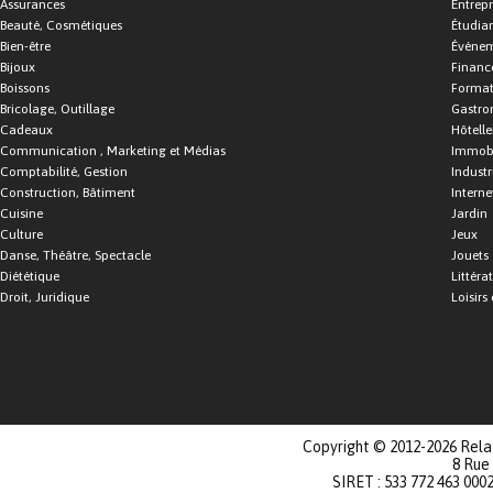
Assurances
Entrepr
Beauté, Cosmétiques
Étudia
Bien-être
Événe
Bijoux
Financ
Boissons
Format
Bricolage, Outillage
Gastro
Cadeaux
Hôtelle
Communication , Marketing et Médias
Immobi
Comptabilité, Gestion
Industr
Construction, Bâtiment
Interne
Cuisine
Jardin
Culture
Jeux
Danse, Théâtre, Spectacle
Jouets
Diététique
Littéra
Droit, Juridique
Loisirs 
Copyright © 2012-2026 Relat
8 Rue
SIRET : 533 772 463 000