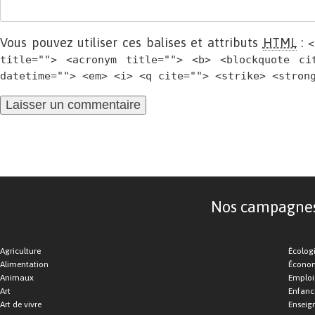
Vous pouvez utiliser ces balises et attributs
HTML
:
<
title=""> <acronym title=""> <b> <blockquote ci
datetime=""> <em> <i> <q cite=""> <strike> <stron
Nos campagnes d
Agriculture
Écolog
Alimentation
Économ
Animaux
Emploi
Art
Enfance
Art de vivre
Enseig