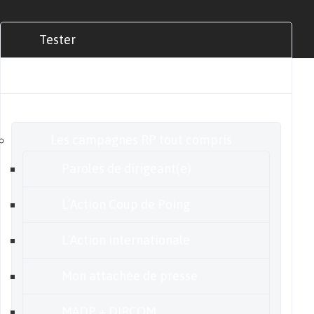
Tester
Commander
Nos offres
Les campagnes RP tout compris
Paroles de dirigeant(e)
L’Action Coup de Poing
L’Action internationale
Mon attachée de presse
MADP + DIRCOM