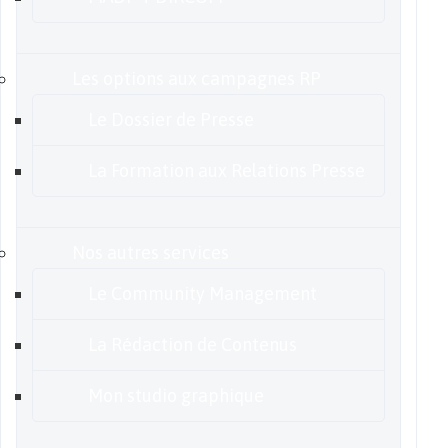
Les options aux campagnes RP
Le Dossier de Presse
La Formation aux Relations Presse
Nos autres services
Le Community Management
La Rédaction de Contenus
Mon studio graphique