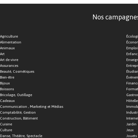
Nos campagnes d
Agriculture
Écolog
Alimentation
Économ
Animaux
Emploi
Art
Enfance
Art de vivre
Enseig
Assurances
Entrepr
Beauté, Cosmétiques
Étudia
Bien-être
Événe
Bijoux
Financ
Boissons
Format
Bricolage, Outillage
Gastro
Cadeaux
Hôtelle
Communication , Marketing et Médias
Immobi
Comptabilité, Gestion
Industr
Construction, Bâtiment
Interne
Cuisine
Jardin
Culture
Jeux
Danse, Théâtre, Spectacle
Jouets