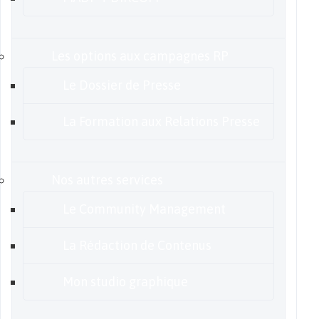
Les options aux campagnes RP
Le Dossier de Presse
La Formation aux Relations Presse
Nos autres services
Le Community Management
La Rédaction de Contenus
Mon studio graphique