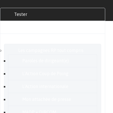
Tester
Commander
Nos offres
Les campagnes RP tout compris
Paroles de dirigeant(e)
L’Action Coup de Poing
L’Action internationale
Mon attachée de presse
MADP + DIRCOM