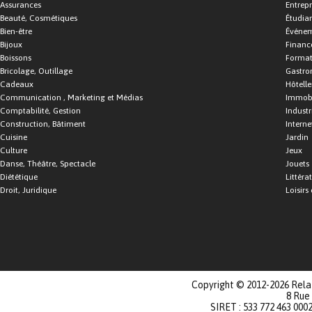
Assurances
Entrepr
Beauté, Cosmétiques
Étudia
Bien-être
Événe
Bijoux
Financ
Boissons
Format
Bricolage, Outillage
Gastro
Cadeaux
Hôtelle
Communication , Marketing et Médias
Immobi
Comptabilité, Gestion
Industr
Construction, Bâtiment
Interne
Cuisine
Jardin
Culture
Jeux
Danse, Théâtre, Spectacle
Jouets
Diététique
Littéra
Droit, Juridique
Loisirs 
Copyright © 2012-2026 Relat
8 Rue
SIRET : 533 772 463 000