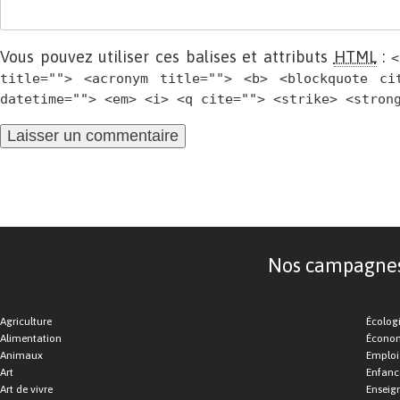
Vous pouvez utiliser ces balises et attributs
HTML
:
<
title=""> <acronym title=""> <b> <blockquote ci
datetime=""> <em> <i> <q cite=""> <strike> <stron
Nos campagnes d
Agriculture
Écolog
Alimentation
Économ
Animaux
Emploi
Art
Enfance
Art de vivre
Enseig