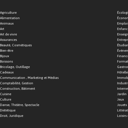
Agriculture
Écolog
Alimentation
Économ
Animaux
Emploi
Art
Enfance
Art de vivre
Enseig
Assurances
Entrepr
Beauté, Cosmétiques
Étudia
Bien-être
Événe
Bijoux
Financ
Boissons
Format
Bricolage, Outillage
Gastro
Cadeaux
Hôtelle
Communication , Marketing et Médias
Immobi
Comptabilité, Gestion
Industr
Construction, Bâtiment
Interne
Cuisine
Jardin
Culture
Jeux
Danse, Théâtre, Spectacle
Jouets
Diététique
Littéra
Droit, Juridique
Loisirs 