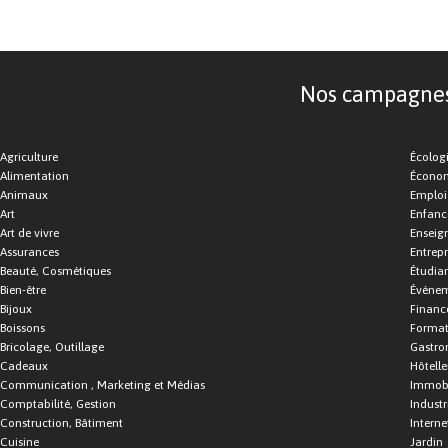
Nos campagnes d
Agriculture
Écolog
Alimentation
Économ
Animaux
Emploi
Art
Enfance
Art de vivre
Enseig
Assurances
Entrepr
Beauté, Cosmétiques
Étudia
Bien-être
Événe
Bijoux
Financ
Boissons
Format
Bricolage, Outillage
Gastro
Cadeaux
Hôtelle
Communication , Marketing et Médias
Immobi
Comptabilité, Gestion
Industr
Construction, Bâtiment
Interne
Cuisine
Jardin