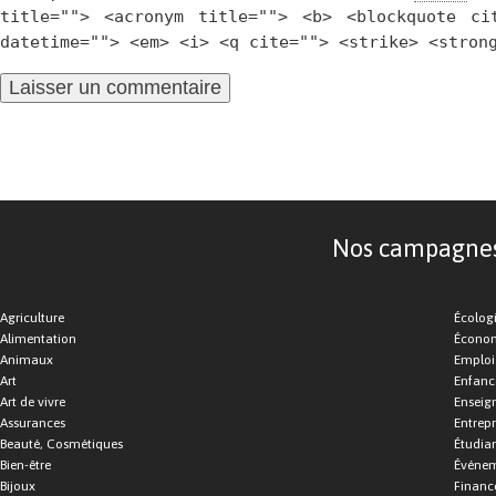
title=""> <acronym title=""> <b> <blockquote ci
datetime=""> <em> <i> <q cite=""> <strike> <stron
Nos campagnes d
Agriculture
Écolog
Alimentation
Économ
Animaux
Emploi
Art
Enfance
Art de vivre
Enseig
Assurances
Entrepr
Beauté, Cosmétiques
Étudia
Bien-être
Événe
Bijoux
Financ