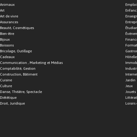
Animaux
Emploi
Art
Enfance
Art de vivre
Enseig
Assurances
Entrepr
Beauté, Cosmétiques
Étudia
Bien-être
Événe
Bijoux
Financ
Boissons
Format
Bricolage, Outillage
Gastro
Cadeaux
Hôtelle
Communication , Marketing et Médias
Immobi
Comptabilité, Gestion
Industr
Construction, Bâtiment
Interne
Cuisine
Jardin
Culture
Jeux
Danse, Théâtre, Spectacle
Jouets
Diététique
Littéra
Droit, Juridique
Loisirs 