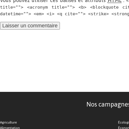
Vous pouvez utiliser ces balises et attributs
HTML
:
<
title=""> <acronym title=""> <b> <blockquote ci
datetime=""> <em> <i> <q cite=""> <strike> <stron
Nos campagnes d
Agriculture
Écolog
Alimentation
Économ