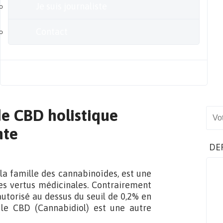
Je suis journaliste
Contact
Blog
de CBD holistique
Sear
nte
DE
 la famille des cannabinoïdes, est une
es vertus médicinales. Contrairement
utorisé au dessus du seuil de 0,2% en
 le CBD (Cannabidiol) est une autre