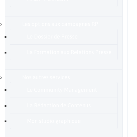
Les options aux campagnes RP
Le Dossier de Presse
La Formation aux Relations Presse
Nos autres services
Le Community Management
La Rédaction de Contenus
Mon studio graphique