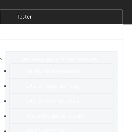
Tester
Commander
Nos offres
Les campagnes RP tout compris
Paroles de dirigeant(e)
L’Action Coup de Poing
L’Action internationale
Mon attachée de presse
MADP + DIRCOM