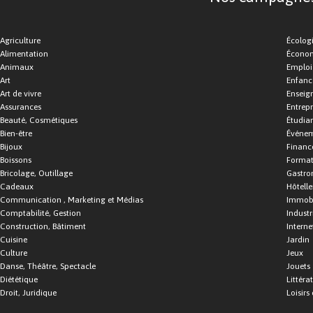
Agriculture
Écolog
Alimentation
Économ
Animaux
Emploi
Art
Enfance
Art de vivre
Enseig
Assurances
Entrepr
Beauté, Cosmétiques
Étudia
Bien-être
Événe
Bijoux
Financ
Boissons
Format
Bricolage, Outillage
Gastro
Cadeaux
Hôtelle
Communication , Marketing et Médias
Immobi
Comptabilité, Gestion
Industr
Construction, Bâtiment
Interne
Cuisine
Jardin
Culture
Jeux
Danse, Théâtre, Spectacle
Jouets
Diététique
Littéra
Droit, Juridique
Loisirs 