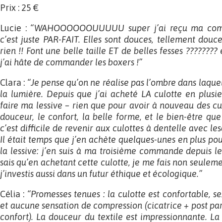
Prix : 25 €
Lucie :
“WAHOOOOOOUUUUU super j’ai reçu ma comm
c’est juste PAR-FAIT. Elles sont douces, tellement douce
rien !! Font une belle taille ET de belles fesses ????????
j’ai hâte de commander les boxers !”
Clara :
“Je pense qu’on ne réalise pas l’ombre dans laquel
la lumière. Depuis que j’ai acheté LA culotte en plusie
faire ma lessive – rien que pour avoir à nouveau des cu
douceur, le confort, la belle forme, et le bien-être que
c’est difficile de revenir aux culottes à dentelle avec l
Il était temps que j’en achète quelques-unes en plus pou
la lessive: j’en suis à ma troisième commande depuis l
sais qu’en achetant cette culotte, je me fais non seule
j’investis aussi dans un futur éthique et écologique.”
Célia :
“Promesses tenues : la culotte est confortable, se
et aucune sensation de compression (cicatrice + post p
confort). La douceur du textile est impressionnante. L