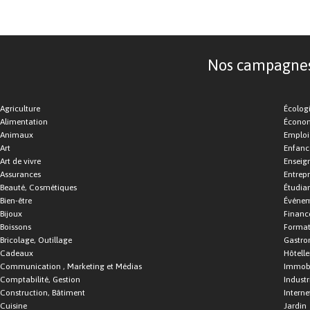
Nos campagnes d
Agriculture
Écolog
Alimentation
Économ
Animaux
Emploi
Art
Enfance
Art de vivre
Enseig
Assurances
Entrepr
Beauté, Cosmétiques
Étudia
Bien-être
Événe
Bijoux
Financ
Boissons
Format
Bricolage, Outillage
Gastro
Cadeaux
Hôtelle
Communication , Marketing et Médias
Immobi
Comptabilité, Gestion
Industr
Construction, Bâtiment
Interne
Cuisine
Jardin