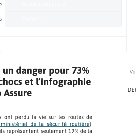
Je suis journaliste
Contact
Blog
nt un danger pour 73%
Sear
 chocs et l’infographie
DE
 Assure
 ont perdu la vie sur les routes de
ministériel de la sécurité routière
).
u’ils représentent seulement 19% de la