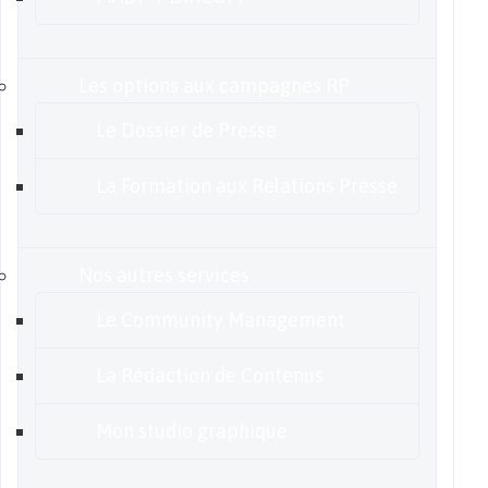
Les options aux campagnes RP
Le Dossier de Presse
La Formation aux Relations Presse
Nos autres services
Le Community Management
La Rédaction de Contenus
Mon studio graphique