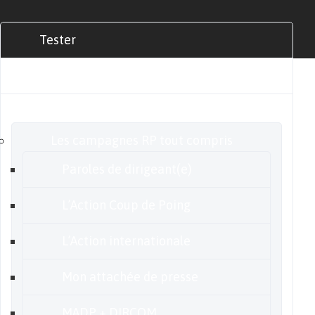
Tester
Commander
Nos offres
Les campagnes RP tout compris
Paroles de dirigeant(e)
L’Action Coup de Poing
L’Action internationale
Mon attachée de presse
MADP + DIRCOM