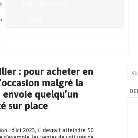
Je suis journaliste
Contact
Blog
lier : pour acheter en
Sear
’occasion malgré la
DE
m envoie quelqu’un
té sur place
 : d’ici 2023, il devrait atteindre 50
tre d’exemple, les ventes de voitures de