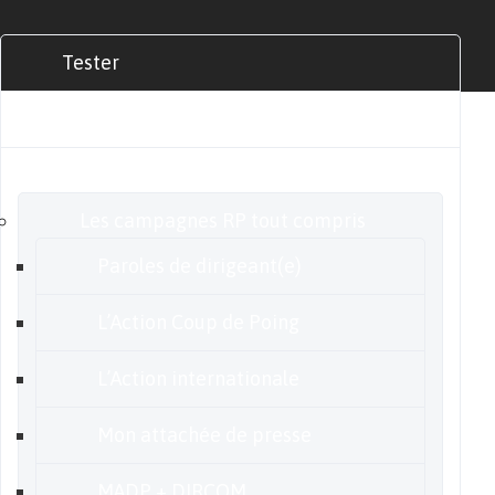
Tester
Commander
Nos offres
Les campagnes RP tout compris
Paroles de dirigeant(e)
L’Action Coup de Poing
L’Action internationale
Mon attachée de presse
MADP + DIRCOM