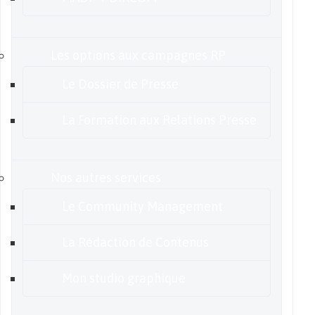
Les options aux campagnes RP
Le Dossier de Presse
La Formation aux Relations Presse
Nos autres services
Le Community Management
La Rédaction de Contenus
Mon studio graphique