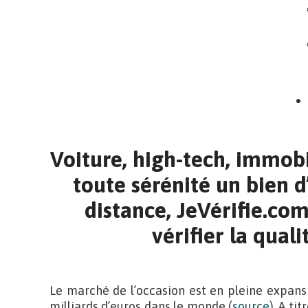
Voiture, high-tech, immobi
toute sérénité un bien d
distance, JeVérifie.co
vérifier la quali
Le marché de l’occasion est en pleine expansion
milliards d’euros dans le monde (
source
). A ti