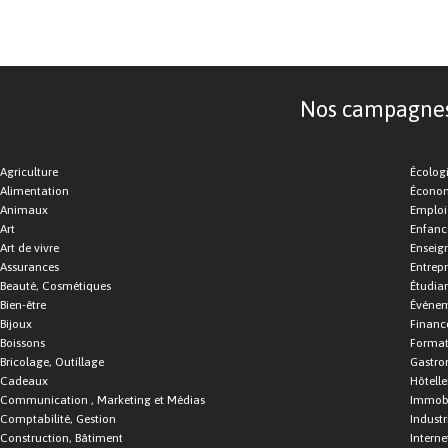
Nos campagnes d
Agriculture
Écolog
Alimentation
Économ
Animaux
Emploi
Art
Enfance
Art de vivre
Enseig
Assurances
Entrepr
Beauté, Cosmétiques
Étudia
Bien-être
Événe
Bijoux
Financ
Boissons
Format
Bricolage, Outillage
Gastro
Cadeaux
Hôtelle
Communication , Marketing et Médias
Immobi
Comptabilité, Gestion
Industr
Construction, Bâtiment
Interne