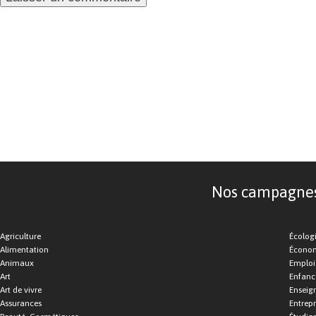
Nos campagnes d
Agriculture
Écolog
Alimentation
Économ
Animaux
Emploi
Art
Enfance
Art de vivre
Enseig
Assurances
Entrepr