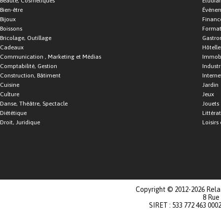
Beauté, Cosmétiques
Étudia
Bien-être
Événe
Bijoux
Financ
Boissons
Format
Bricolage, Outillage
Gastro
Cadeaux
Hôtelle
Communication , Marketing et Médias
Immobi
Comptabilité, Gestion
Industr
Construction, Bâtiment
Interne
Cuisine
Jardin
Culture
Jeux
Danse, Théâtre, Spectacle
Jouets
Diététique
Littéra
Droit, Juridique
Loisirs 
Copyright © 2012-2026 Relat
8 Rue
SIRET : 533 772 463 000