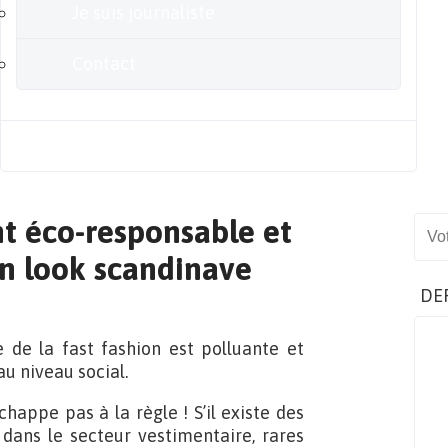
Je suis journaliste
Contact
Blog
nt éco-responsable et
Sear
on look scandinave
DE
e de la fast fashion est polluante et
u niveau social.
happe pas à la règle ! S’il existe des
dans le secteur vestimentaire, rares