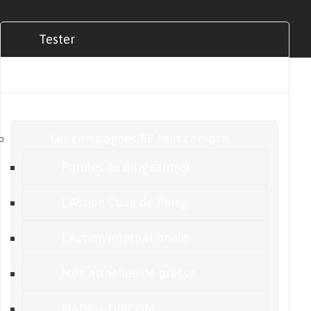
Tester
Commander
Nos offres
Les campagnes RP tout compris
Paroles de dirigeant(e)
L’Action Coup de Poing
L’Action internationale
Mon attachée de presse
MADP + DIRCOM