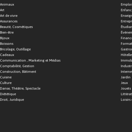
Animaux
Emploi
Art
Enfance
Art de vivre
Enseig
Assurances
Entrepr
Beauté, Cosmétiques
Étudia
Bien-être
Événe
Bijoux
Financ
Boissons
Format
Bricolage, Outillage
Gastro
Cadeaux
Hôtelle
Communication , Marketing et Médias
Immobi
Comptabilité, Gestion
Industr
Construction, Bâtiment
Interne
Cuisine
Jardin
Culture
Jeux
Danse, Théâtre, Spectacle
Jouets
Diététique
Littéra
Droit, Juridique
Loisirs 