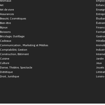
Animaux
Emploi
Art
Enfance
Art de vivre
Enseig
Assurances
Entrepr
Beauté, Cosmétiques
Étudia
Bien-être
Événe
Bijoux
Financ
Boissons
Format
Bricolage, Outillage
Gastro
Cadeaux
Hôtelle
Communication , Marketing et Médias
Immobi
Comptabilité, Gestion
Industr
Construction, Bâtiment
Interne
Cuisine
Jardin
Culture
Jeux
Danse, Théâtre, Spectacle
Jouets
Diététique
Littéra
Droit, Juridique
Loisirs 