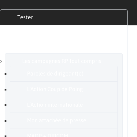
Tester
Commander
Nos offres
Les campagnes RP tout compris
Paroles de dirigeant(e)
L’Action Coup de Poing
L’Action internationale
Mon attachée de presse
MADP + DIRCOM