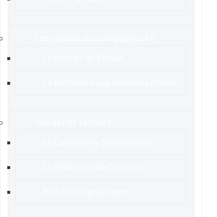
Les options aux campagnes RP
Le Dossier de Presse
La Formation aux Relations Presse
Nos autres services
Le Community Management
La Rédaction de Contenus
Mon studio graphique