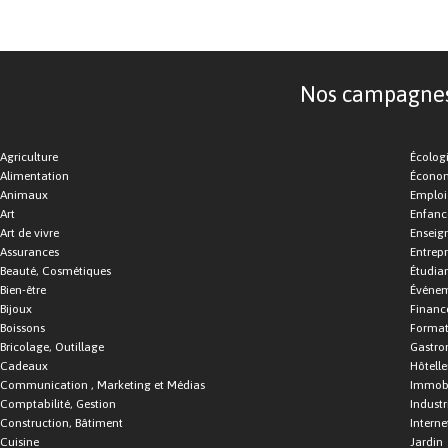
Nos campagnes d
Agriculture
Écolog
Alimentation
Économ
Animaux
Emploi
Art
Enfance
Art de vivre
Enseig
Assurances
Entrepr
Beauté, Cosmétiques
Étudia
Bien-être
Événe
Bijoux
Financ
Boissons
Format
Bricolage, Outillage
Gastro
Cadeaux
Hôtelle
Communication , Marketing et Médias
Immobi
Comptabilité, Gestion
Industr
Construction, Bâtiment
Interne
Cuisine
Jardin