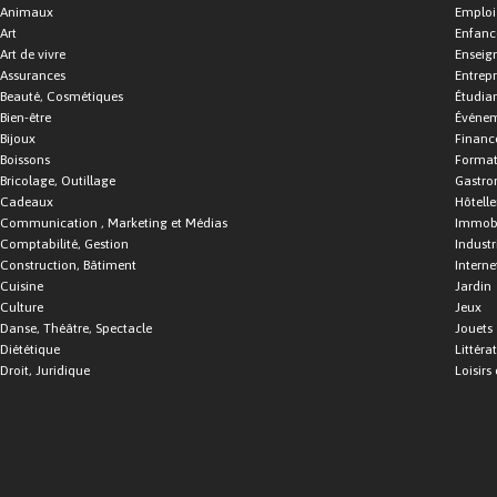
Animaux
Emploi
Art
Enfance
Art de vivre
Enseig
Assurances
Entrepr
Beauté, Cosmétiques
Étudia
Bien-être
Événe
Bijoux
Financ
Boissons
Format
Bricolage, Outillage
Gastro
Cadeaux
Hôtelle
Communication , Marketing et Médias
Immobi
Comptabilité, Gestion
Industr
Construction, Bâtiment
Interne
Cuisine
Jardin
Culture
Jeux
Danse, Théâtre, Spectacle
Jouets
Diététique
Littéra
Droit, Juridique
Loisirs 