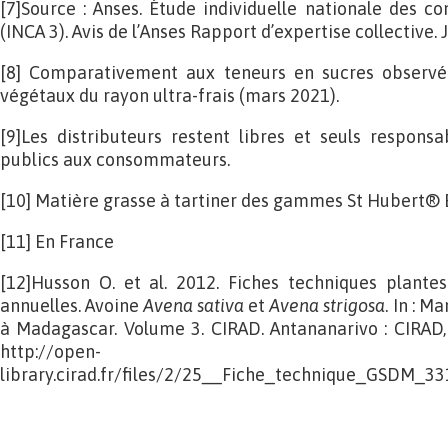
[7]Source : Anses. Étude individuelle nationale des 
(INCA 3). Avis de l’Anses Rapport d’expertise collective. 
[8] Comparativement aux teneurs en sucres observée
végétaux du rayon ultra-frais (mars 2021).
[9]Les distributeurs restent libres et seuls responsa
publics aux consommateurs.
[10] Matière grasse à tartiner des gammes St Hubert® B
[11] En France
[12]Husson O. et al. 2012. Fiches techniques plante
annuelles. Avoine
Avena sativa
et
Avena strigosa
. In : M
à Madagascar. Volume 3. CIRAD. Antananarivo : CIRAD, 8
http://open-
library.cirad.fr/files/2/25__Fiche_technique_GSDM_